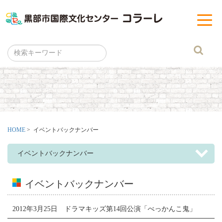
黒部市
t
o
g
g
l
e
n
a
v
i
g
a
t
i
o
n
HOME
> イベントバックナンバー
イベントバックナンバー
イベントバックナンバー
2012年3月25日 ドラマキッズ第14回公演「べっかんこ鬼」