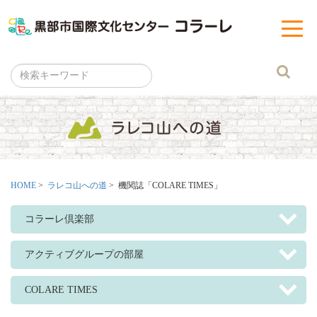
黒部市
t
o
g
g
l
e
n
a
v
i
g
a
t
i
o
n
HOME
>
ラレコ山への道
> 機関誌「COLARE TIMES」
コラーレ倶楽部
アクティブグループの部屋
COLARE TIMES