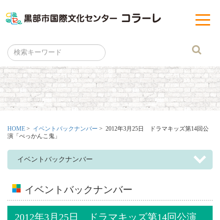
黒部市
t
o
g
g
l
e
n
a
v
i
g
a
t
i
o
n
HOME
>
イベントバックナンバー
> 2012年3月25日 ドラマキッズ第14回公
演「べっかんこ鬼」
イベントバックナンバー
イベントバックナンバー
2012年3月25日 ドラマキッズ第14回公演