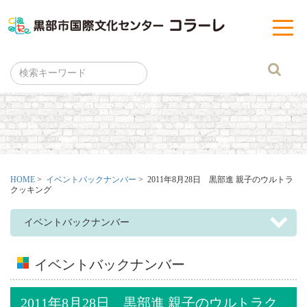
黒部市
t
o
g
g
l
e
n
a
v
i
g
a
t
i
o
n
HOME
>
イベントバックナンバー
> 2011年8月28日 黒部進 親子のウルトラ
クッキング
イベントバックナンバー
イベントバックナンバー
2011年8月28日 黒部進 親子のウルトラク