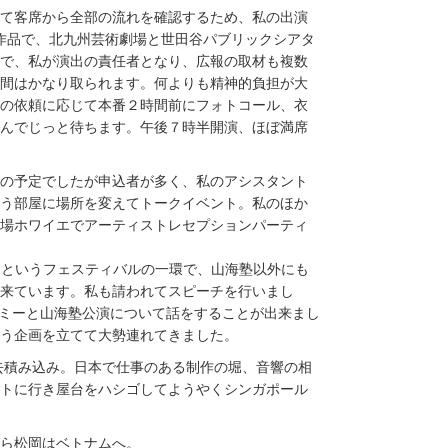
して客席から全部の流れを確認するため、私の出演
の作品で、北九州芸術劇場と世田谷パブリックシアタ
で、私が演出の責任者となり、広報の取材も複数
間はかなり取られます。何よりも精神的負担が大
の依頼に応じて本番２時間前にフォトコール、衣
んでじっと待ちます。午後７時半開演、ほぼ満席
0人の予定でしたが申込者が多く、私のアシスタント
いう部屋に場所を変えてトークイベント。私のほか
場ホワイエでアーティストレセプションパーティ
ia Now」というフェスティバルの一環で、山海塾以外にも
来ています。私も請われてスピーチを行いまし
クター、エイミーと山海塾公演について話をすることが出来まし
う企画を立てて大勢連れてきました。
撤去積み込み。日本で仕事のある制作の堀、音響の相
トに行き屋台をハシゴしてようやくシンガポール
から松岡はベトナムへ。