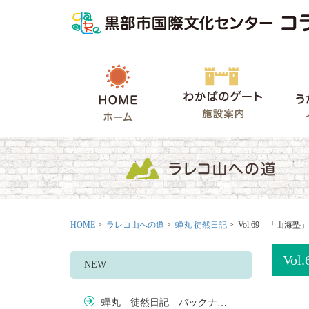
HOME
わかばの
HOME
>
ラレコ山への道
>
蝉丸 徒然日記
> Vol.69 「山海
Vo
NEW
蟬丸 徒然日記 バックナ…