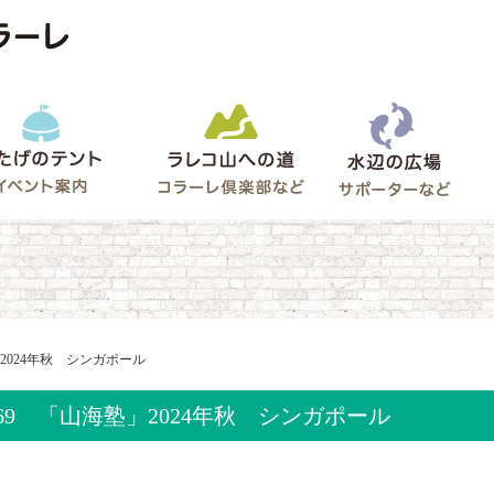
水辺
うたげのテント
ラレコ山への道
ゲート
塾」2024年秋 シンガポール
l.69 「山海塾」2024年秋 シンガポール