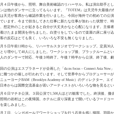
0月４日午後から、照明、舞台美術確認のリハーサル。私は演出助手と
ンは他のダンサーに立ってもらいます。『TOTEM』は天児牛大最後
は天児が客席から確認作業を行いました。今回が海外での初めての公演
ています。今まで担当してきた仕事に新たな仕事が加わった状態で、時
、想定外のことが起きると自分が大丈夫かなと心配になります。主催者
着けたまま開演を待ちました。白塗りをしているので楽屋の床に座り込
客の反応はとても良く、いろいろな不安も無くなりました。
0月５日午前11時から、リハーサルスタジオでワークショップ。定員3
とり増やして40人にしました。ワークショップ後、ブラックルームと
人のダンサーで対応、午後３時終了。午後７時半から公演、終了後、劇
回の公演はエスプラネードが企画した「da:ns focus – Connect As
に幾つかの催しが行われています。そして世界中からプロデューサーが
ニューヨークBAM（Brooklyn Academy of Music）のディレ
日本からは国際交流基金が若いアーティストがいろいろな物を見るとい
0月６日マチネ公演。３回公演で1,500人ほどの観客でした。終演後、
照明の岩村はこの夜帰国。ホテルに戻り深夜まで開いているフードコー
を楽しみました。
0月７日、シンガポールでワークショップを行う石井を残し帰国。羽田