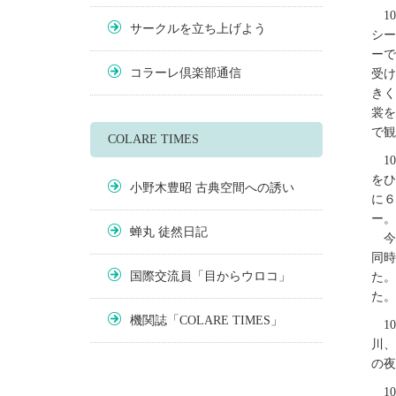
1
サークルを立ち上げよう
シー
ーで
コラーレ倶楽部通信
受け
きく
裳を
で観
COLARE TIMES
1
をひ
小野木豊昭 古典空間への誘い
に６
ー。
蝉丸 徒然日記
今
同時
国際交流員「目からウロコ」
た。
た。
機関誌「COLARE TIMES」
1
川、
の夜
1