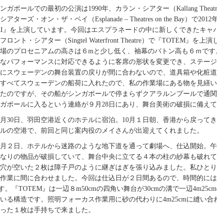
ンガポールでの最初の公演は1990年、カラン・シアター（Kallang The
アターズ・オン・ザ・ベイ（Esplanade – Theatres on the Bay）で20
RI』を上演しています。今回はエスプラネードの中に新しくできたキャ
フロント・シアター（Singtel Waterfront Theatre）で『TOTEM』を上
場のプロセニアムの高さは６mと少し低く、袖幕のバトン高も６ｍです
なパフォーマンスに対応できるように客席の形状を変更でき、ステージ
にスウェーデンの舞台装置の戻りが間に合わないので、道具箱や化粧道
すべてスウェーデンの船荷に入れたので、私の作業場にある物を見繕いま
たのですが、その船がシンガポールで停まらずクアラルンプールで通関
ガポールに入るという連絡が９月28日にあり、舞台美術の破損に備え
月30日、羽田空港近くのホテルに宿泊。10月１日朝、香港から戻って
ルの空港で、前回と同じ案内役のメイさんが出迎えてくれました。
0月２日、ホテルから迷路のような地下道を通って劇場へ、仕込開始。午
なりの物品が破損していて、舞台中央に立てる４本の柱の紗幕も破れていま
穴が空いた２枚は障子戸のように継ぎはぎを張り込みました。私ひとり
作業に間に合わせました。今回は仕込日が２日間あるので、時間的には
す。『TOTEM』は一辺８m50cmの四角い舞台が30cmの溝で一辺4m
いる構造です。照明フォーカス作業用に砂の代わりに4m25cmに縫い
った１枚は手持ちで来ました。