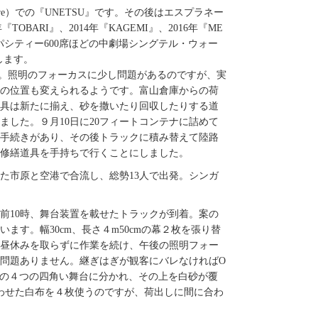
atre）での『UNETSU』です。その後はエスプラネー
12年『TOBARI』、2014年『KAGEMI』、2016年『ME
パシティー600席ほどの中劇場シングテル・ウォー
演します。
。照明のフォーカスに少し問題があるのですが、実
の位置も変えられるようです。富山倉庫からの荷
具は新たに揃え、砂を撒いたり回収したりする道
した。９月10日に20フィートコンテナに詰めて
手続きがあり、その後トラックに積み替えて陸路
て修繕道具を手持ちで行くことにしました。
きた市原と空港で合流し、総勢13人で出発。シンガ
前10時、舞台装置を載せたトラックが到着。案の
す。幅30cm、長さ４m50cmの幕２枚を張り替
昼休みを取らずに作業を続け、午後の照明フォー
問題ありません。継ぎはぎが観客にバレなければO
25cmの４つの四角い舞台に分かれ、その上を白砂が覆
合わせた白布を４枚使うのですが、荷出しに間に合わ