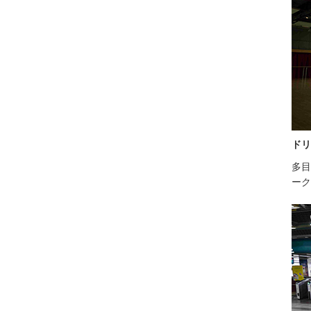
ドリ
多目
ーク