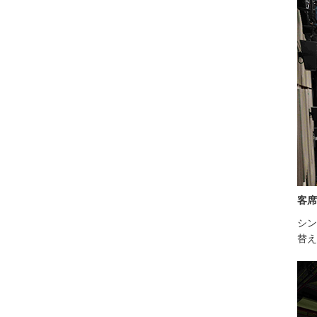
客席
シン
替え