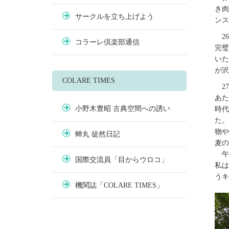
き肉
サークルを立ち上げよう
ンス
2
コラーレ倶楽部通信
完璧
いた
が沢
COLARE TIMES
2
あた
小野木豊昭 古典空間への誘い
時代
た。
物や
蝉丸 徒然日記
麦の
午
国際交流員「目からウロコ」
私は
うキ
機関誌「COLARE TIMES」