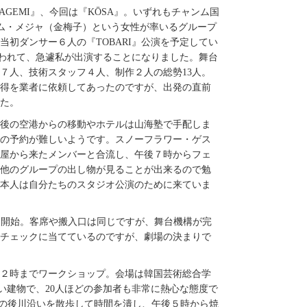
年『KAGEMI』、今回は『KŌSA』。いずれもチャンム国
al）への参加です。キム・メジャ（金梅子）という女性が率いるグループ
当初ダンサー６人の『TOBARI』公演を予定してい
言われて、急遽私が出演することになりました。舞台
７人、技術スタッフ４人、制作２人の総勢13人。
得を業者に依頼してあったのですが、出発の直前
た。
着後の空港からの移動やホテルは山海塾で手配しま
の予約が難しいようです。スノーフラワー・ゲス
古屋から来たメンバーと合流し、午後７時からフェ
他のグループの出し物が見ることが出来るので勉
本人は自分たちのスタジオ公演のために来ていま
前９時仕込開始。客席や搬入口は同じですが、舞台機構が完
チェックに当てているのですが、劇場の決まりで
後２時までワークショップ。会場は韓国芸術総合学
ている素晴らしい建物で、20人ほどの参加者も非常に熱心な態度で
の後川沿いを散歩して時間を潰し、午後５時から焼