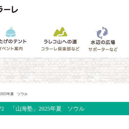
水辺
うたげのテント
ラレコ山への道
ゲート
」2025年夏 ソウル
l.72 「山海塾」2025年夏 ソウル