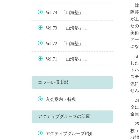
韓
際芸
Vol.74 「山海塾」…
が主
たの
Vol.73 「山海塾」…
美術
アー
Vol.72 「山海塾」…
にな
８
Vol.71 「山海塾」…
した
トハ
ステ
コラーレ倶楽部
強に
せん
入会案内・特典
2
全に
全員
アクティブグループの部屋
2
校（
アクティブグループ紹介
3時