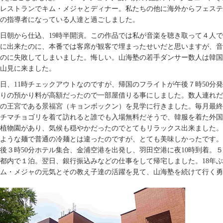
レストランでキム・メジャとディナー。私たちの他に海外からフェステ
の指導者になっている人達と過ごしました。
6日朝から仕込、19時半開演。この作品では私が音楽を聴き取って４人
に出来たのに、本番では客席が観客で埋まったせいだと思いますが、音
のに失敗してしまいました。悔しい。山海塾の若手ダンサー数人は韓国
山見に来ました。
7日、11時チェックアウトなのですが、帰国のフライトが午後７時50
りの預かり料が高額だったので一部屋借りる事にしました。数人連れだ
の王宮である景福宮（キョンボックン）を見学に行きました。毎月最終
チマチョゴリを着て訪れると誰でも入場無料だそうで、韓服を着た外国
植物園があり、気候も穏やかだったのでとてもリラックス出来ました。
ような麺で普通の冷麺とは違ったのですが、とても美味しかったです。
後３時50分ホテル集合、金浦空港を出発し、羽田空港に夜10時到着。
都内で１泊。翌日、銀行振込みなどの仕事をして帰宅しました。18年ぶ
ム・メジャの元気とその教え子達の活躍を見て、山海塾を続けて行く勇