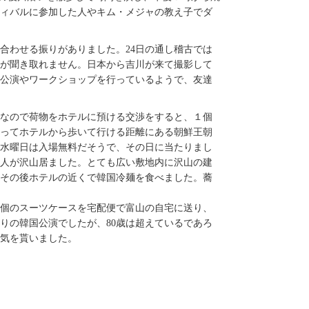
ィバルに参加した人やキム・メジャの教え子でダ
で合わせる振りがありました。24日の通し稽古では
が聞き取れません。日本から吉川が来て撮影して
公演やワークショップを行っているようで、友達
分発なので荷物をホテルに預ける交渉をすると、１個
ってホテルから歩いて行ける距離にある朝鮮王朝
水曜日は入場無料だそうで、その日に当たりまし
人が沢山居ました。とても広い敷地内に沢山の建
その後ホテルの近くで韓国冷麺を食べました。蕎
５個のスーツケースを宅配便で富山の自宅に送り、
りの韓国公演でしたが、80歳は超えているであろ
気を貰いました。