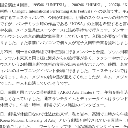
国公演は４回目。1995年『UNETSU』、2002年『HIBIKI』、2007
術祭（Changmu International Performing Arts Festiv
催するフェスティバルで、今回が31回目。伊藤のスケジュールの都合で
ですが、パンデミック時の作品である『KŌSA』の上演を希望すると
や衣裳、メイク道具はスーツケースに詰め手持ちで行きます。ダンサー
ツカウンシル東京の助成対象事業として行います。入国に必要なビザ取
りました。また事前にパソコンで個々人が電子入国申告書を提出しまし
月23日、朝一番の新幹線で羽田空港に行きメンバーと合流。ソウル到
。ソウルも東京と同じ様に海外からの旅行客が多く、タクシーやホテル
ウスという24時間台所で無料の食事が出来る格安ホテルで、静岡、名
ィバルのオープニングイベント会場に行きました。フェスティバルでは
なります。キム・メジャの娘や孫が迎えてくれましたが、キム・メジャ
でした。本人も出演していたそうです。
4日、前回と同じアルコ芸術劇場（ARKO Arts Theater）で、午
新しくなっていました。通常ランチタイムとディナータイムはサウンド
休憩です。午後１時半、劇場でダンス雑誌のインタビュー。
5日、劇場が休館日なので仕込は出来ず、私と岩本、高瀬で11時から午
Korea National University of Arts）という劇場も併設され
間を過ごしました。 ワークショップ後、別の雑誌のインタビュー、そ