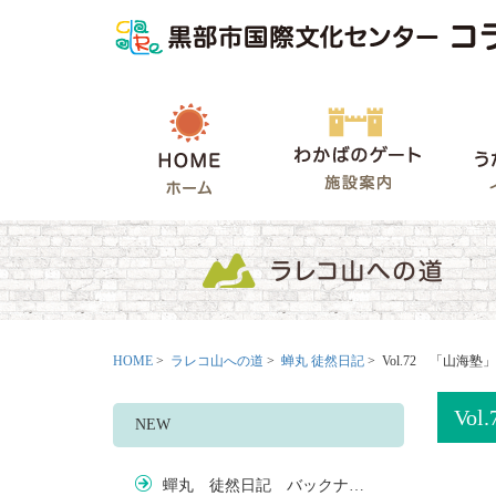
HOME
わかばの
HOME
>
ラレコ山への道
>
蝉丸 徒然日記
> Vol.72 「山海塾
Vo
NEW
蟬丸 徒然日記 バックナ…