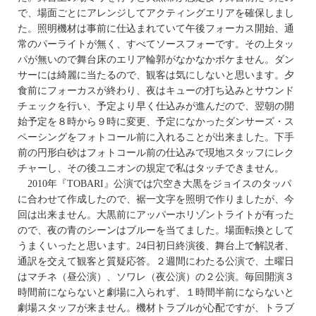
で、場面ごとにアレンジしてアクティングエリアを確保しまし
た。照明機材は事前に仕込まれていて午後フォーカス開始、通
常のパーライトが無く、すべてソースフォーです。その上タッ
パが無いので舞台床のエリア輪郭がなかなかボケません。ダン
サーには綺麗に当たるので、観客は気にしないと思います。夕
食前にフォーカスが終わり、夜はキューの打ち込みとサウンド
チェックを行い、予定より早く仕込みが進んだので、翌朝の開
始予定を８時から９時に変更、予定になかったダンサーズ・ス
ペーシングをフォトコール前に入れることが出来ました。下手
前の円形白砂はフォトコール前の仕込みで現地スタッフにレク
チャーし、その後ユニオンの規定で私はタッチできません。
2010年『TOBARI』公演では穴空き大黒をジョイスのタッパ
に合わせて作成したので、裾一文字を照明で作りましたが、今
回は出来ません。大黒前にアッパーホリゾントライトが有った
ので、夜の青のシーンはブルーを当てました。場面転換として
うまくいったと思います。24日初日終演後、舞台上で解説者、
通訳を交えて観客と質疑応答。２週間にわたる公演で、土曜日
はマチネ（昼公演）、ソワレ（夜公演）の２公演。毎回開演３
時間前にならないと劇場に入られず、１時間半前にならないと
劇場スタッフが来ません。機材トラブルが心配ですが、トラブ