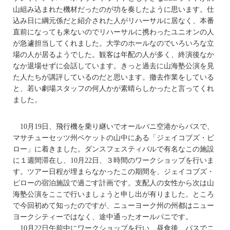
山組み込まれた機材だったのが功を奏したように思います。仕
込み日に綱元係だと紹介された人がリハーサルに居なく、本番
直前になっても来ないのでリハーサルに携わったユニオンの人
が急遽担当してくれました。大学のホールなのでいろいろな立
場の人が居るようでした。観客は年配の人が多く、終演後なか
なか退場せずに会話しています。きっと過去に山海塾公演を見
た人たちが講評しているのだと思います。撤去作業をしている
と、若い劇場スタッフの何人かが素晴らしかったと言ってくれ
ました。
10月19日、飛行機を乗り継いでオールバニ空港からバスで、
マサチューセッツ州ベケットの山中にある「ジェイコブズ・ピ
ロー」に着きました。ダンスフェスティバルで有名なこの施設
に１週間滞在し、10月22日、３時間のワークショップを行いま
す。ツアー日程が埋まらなかったこの期間を、ジェイコブズ・
ピローの宿泊施設で過ごす計画です。支配人の女性から次は山
海塾公演をここで行いましょうと申し出が有りました。ところ
で今回初めて知ったのですが、ニューヨーク州の州都はニュー
ヨークシティーではなく、途中通ったオールバニです。
10月22日午前中にワークショップを行い、昼食後、バスでニ