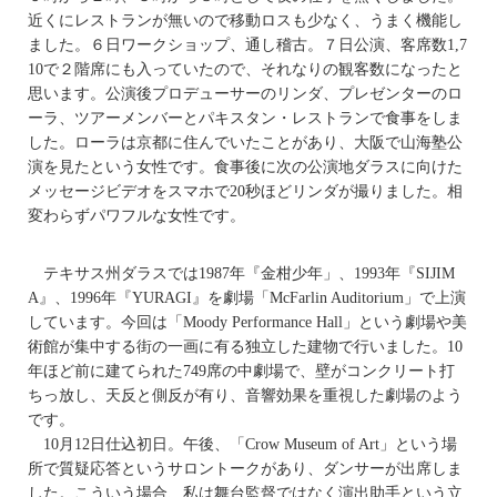
近くにレストランが無いので移動ロスも少なく、うまく機能し
ました。６日ワークショップ、通し稽古。７日公演、客席数1,7
10で２階席にも入っていたので、それなりの観客数になったと
思います。公演後プロデューサーのリンダ、プレゼンターのロ
ーラ、ツアーメンバーとパキスタン・レストランで食事をしま
した。ローラは京都に住んでいたことがあり、大阪で山海塾公
演を見たという女性です。食事後に次の公演地ダラスに向けた
メッセージビデオをスマホで20秒ほどリンダが撮りました。相
変わらずパワフルな女性です。
テキサス州ダラスでは1987年『金柑少年」、1993年『SIJIM
A』、1996年『YURAGI』を劇場「McFarlin Auditorium」で上演
しています。今回は「Moody Performance Hall」という劇場や美
術館が集中する街の一画に有る独立した建物で行いました。10
年ほど前に建てられた749席の中劇場で、壁がコンクリート打
ちっ放し、天反と側反が有り、音響効果を重視した劇場のよう
です。
10月12日仕込初日。午後、「Crow Museum of Art」という場
所で質疑応答というサロントークがあり、ダンサーが出席しま
した。こういう場合、私は舞台監督ではなく演出助手という立