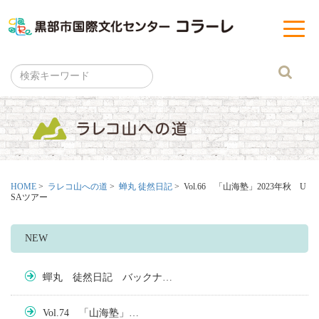
黒部市
t
o
g
g
l
e
n
a
v
i
g
a
t
i
o
n
HOME
>
ラレコ山への道
>
蝉丸 徒然日記
> Vol.66 「山海塾」2023年秋 U
SAツアー
NEW
蟬丸 徒然日記 バックナ…
Vol.74 「山海塾」…