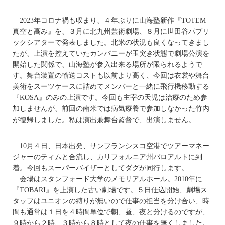
2023年コロナ禍も収まり、４年ぶりに山海塾新作『TOTEM
真空と高み』を、３月に北九州芸術劇場、８月に世田谷パブリ
ックシアターで発表しました。北米の状況も良くなってきまし
たが、上演を控えていたカンパニーが玉突き状態で劇場公演を
開始した関係で、山海塾が参入出来る場所が限られるようで
す。舞台装置の輸送コストも以前より高く、今回は衣裳や舞台
美術をスーツケースに詰めてメンバーと一緒に飛行機移動する
『KŌSA』のみの上演です。今回も主宰の天児は治療のため参
加しませんが、前回の南米では病気療養で参加しなかった竹内
が復帰しました。私は演出兼舞台監督で、出演しません。
10月４日、日本出発、サンフランシスコ空港でツアーマネー
ジャーのティムと合流し、カリフォルニア州パロアルトに到
着。今回もスーパーバイザーとしてダグが同行します。
会場はスタンフォード大学のメモリアルホール。2010年に
『TOBARI』を上演した古い劇場です。５日仕込開始、劇場ス
タッフはユニオンの縛りが無いので仕事の担当を分け合い、時
間も通常は１日を４時間単位で朝、昼、夜と分けるのですが、
９時から２時、３時から８時として夜の仕事を無くしました。