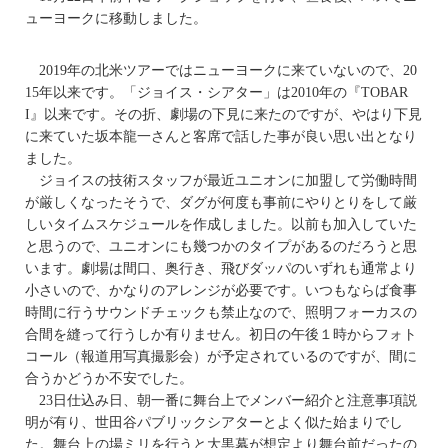
ューヨークに移動しました。
2019年の北米ツアーではニューヨークに来ていないので、20
15年以来です。「ジョイス・シアター」は2010年の『TOBAR
I』以来です。その折、劇場の下見に来たのですが、やはり下見
に来ていた坂本龍一さんと客席で話した事が良い思い出となり
ました。
ジョイスの技術スタッフが最近ユニオンに加盟して労働時間
が厳しくなったそうで、ダグが何度も事前にやりとりをして厳
しいタイムスケジュールを作成しました。以前も加入していた
と思うので、ユニオンにも幾つかのタイプがあるのだろうと思
います。劇場は間口、奥行き、飛びダッパのいずれも通常より
小さいので、かなりのアレンジが必要です。いつもならば食事
時間に行うサウンドチェックも禁止なので、照明フォーカスの
合間を縫って行うしか有りません。初日の午後１時からフォト
コール（報道用写真撮影会）が予定されているのですが、間に
合うかどうか不安でした。
23日仕込み日、朝一番に舞台上でメンバー紹介と注意事項説
明が有り、世田谷パブリックシアターとよく似た始まりでし
た。舞台上の場ミリを行うと大黒幕が想定より舞台前だったの