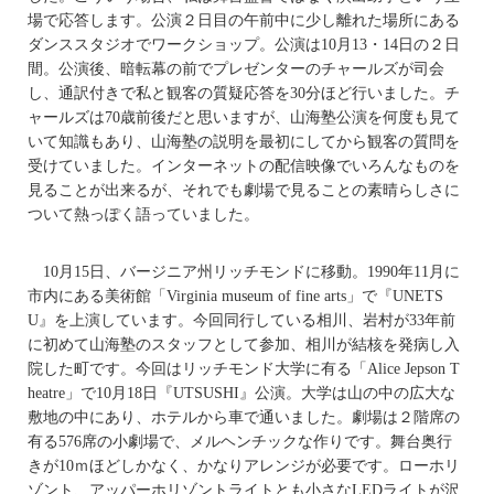
場で応答します。公演２日目の午前中に少し離れた場所にある
ダンススタジオでワークショップ。公演は10月13・14日の２日
間。公演後、暗転幕の前でプレゼンターのチャールズが司会
し、通訳付きで私と観客の質疑応答を30分ほど行いました。チ
ャールズは70歳前後だと思いますが、山海塾公演を何度も見て
いて知識もあり、山海塾の説明を最初にしてから観客の質問を
受けていました。インターネットの配信映像でいろんなものを
見ることが出来るが、それでも劇場で見ることの素晴らしさに
ついて熱っぽく語っていました。
10月15日、バージニア州リッチモンドに移動。1990年11月に
市内にある美術館「Virginia museum of fine arts」で『UNETS
U』を上演しています。今回同行している相川、岩村が33年前
に初めて山海塾のスタッフとして参加、相川が結核を発病し入
院した町です。今回はリッチモンド大学に有る「Alice Jepson T
heatre」で10月18日『UTSUSHI』公演。大学は山の中の広大な
敷地の中にあり、ホテルから車で通いました。劇場は２階席の
有る576席の小劇場で、メルヘンチックな作りです。舞台奥行
きが10ｍほどしかなく、かなりアレンジが必要です。ローホリ
ゾント、アッパーホリゾントライトとも小さなLEDライトが沢