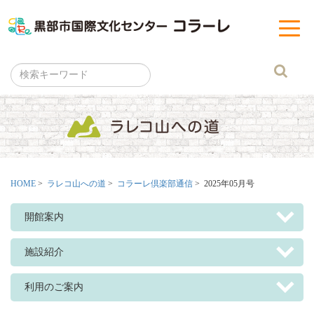
黒部市
t
o
g
g
l
e
n
a
v
i
g
a
t
i
o
n
HOME
>
ラレコ山への道
>
コラーレ倶楽部通信
> 2025年05月号
開館案内
施設紹介
利用のご案内