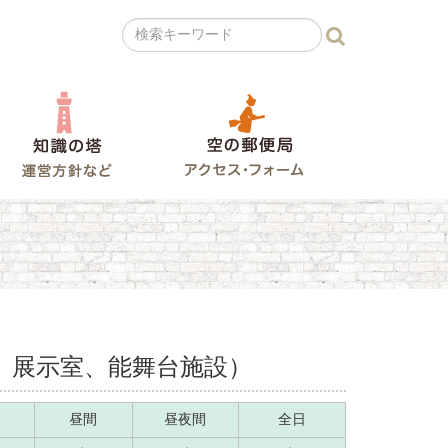
の広場
知識の塔
空の郵便局
利用料金
、展示室、能舞台施設）
昼間
昼夜間
全日