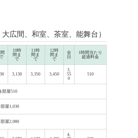
、大広間、和室、茶室、能舞台）
10時
11時
12時
時間
全
1時間当たり
間ま
間ま
間ま
で
日
超過料金
で
で
で
3,
930
3,130
3,350
3,450
55
510
0
部屋510
屋1,030
屋2,080
4,