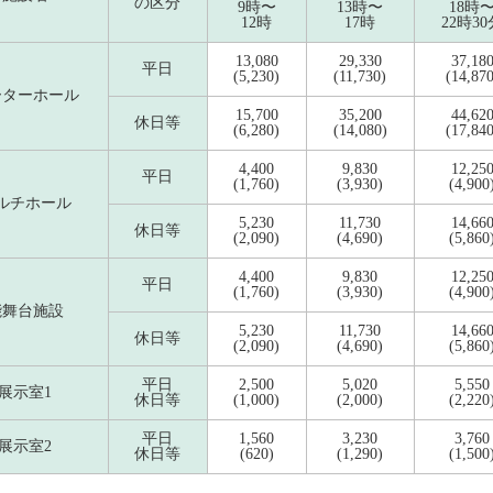
の区分
9時〜
13時〜
18時
12時
17時
22時30
13,080
29,330
37,18
平日
(5,230)
(11,730)
(14,870
ーターホール
15,700
35,200
44,62
休日等
(6,280)
(14,080)
(17,840
4,400
9,830
12,25
平日
(1,760)
(3,930)
(4,900
ルチホール
5,230
11,730
14,66
休日等
(2,090)
(4,690)
(5,860
4,400
9,830
12,25
平日
(1,760)
(3,930)
(4,900
能舞台施設
5,230
11,730
14,66
休日等
(2,090)
(4,690)
(5,860
平日
2,500
5,020
5,550
展示室1
休日等
(1,000)
(2,000)
(2,220
平日
1,560
3,230
3,760
展示室2
休日等
(620)
(1,290)
(1,500