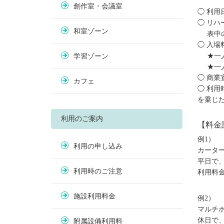
創作室・会議室
◯ 利
◯ リハ
和室ゾーン
表中
◯ 入
★一人
学習ゾーン
★一人
◯ 商業
カフェ
◯ 利用
を乗じ
利用のご案内
【料金
例1）
利用の申し込み
カーター
平日で、
利用時のご注意
利用料金
施設利用料金
例2）
マルチホ
休日で、
附属設備利用料