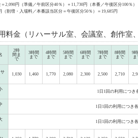
＝2,090円（準備／午前区分40％）＋11,730円（本番／午後区分100％）
60円（割増・入場料／本番該当区分＝午後区分50％）＝19,685円
用料金（リハーサル室、会議室、創作室
2時
3時間
4時間
5時間
6時間
7時間
8時間
9
名
間ま
まで
まで
まで
まで
まで
まで
ま
で
ーサ
1,030
1,460
1,770
2,080
2,300
2,500
2,710
2,
室
小
1日1回の利用につき各
2
中
1日1回の利用につき各部
2
大
1日1回の利用につき各部
2