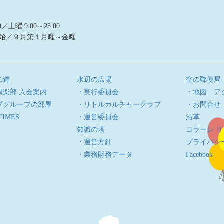
曜 9:00～23:00
始／９月第１月曜～金曜
の道
水辺の広場
空の郵便局
倶楽部 入会案内
・実行委員会
・地図 ア
ブグループの部屋
・リトルカルチャークラブ
・お問合せ
TIMES
・運営委員会
沿革
知識の塔
コラーレ 
・運営方針
プライバシ
・業務財務データ
Facebook