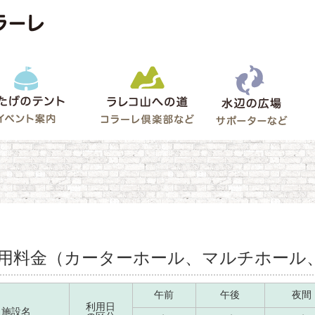
水辺
うたげのテント
ラレコ山への道
ゲート
用料金（カーターホール、マルチホール
午前
午後
夜間
利用日
施設名