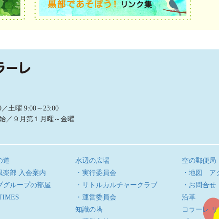
曜 9:00～23:00
始／９月第１月曜～金曜
の道
水辺の広場
空の郵便局
倶楽部 入会案内
・実行委員会
・地図 ア
ブグループの部屋
・リトルカルチャークラブ
・お問合せ
TIMES
・運営委員会
沿革
知識の塔
コラーレ 