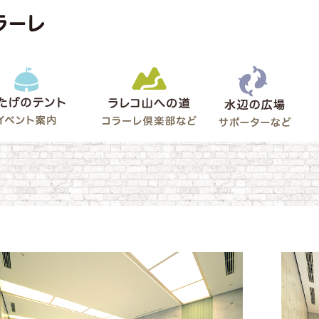
水辺
うたげのテント
ラレコ山への道
ゲート