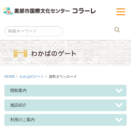
黒部市
t
o
g
g
l
e
n
a
v
i
g
a
t
i
o
n
HOME
>
わかばのゲート
> 資料ダウンロード
開館案内
施設紹介
利用のご案内