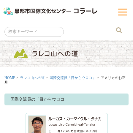
黒部市
t
o
g
g
l
e
n
a
v
i
g
a
t
i
o
n
HOME
>
ラレコ山への道
>
国際交流員「目からウロコ」
> アメリカのお正
月
国際交流員の「目からウロコ」