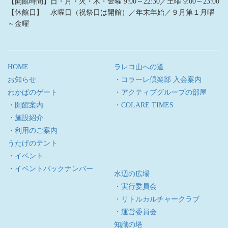
【開館時間】日・月・火・木・金曜 9:00～22:30／土曜 9:00～23:00
【休館日】 水曜日（祝祭日は開館）／年末年始／９月第１月曜
～金曜
HOME
ラレコ山への道
お知らせ
・コラーレ倶楽部 入会案内
わかばのゲート
・アクティブグループの部屋
・開館案内
・COLARE TIMES
・施設紹介
・利用のご案内
うたげのテント
・イベント
・イベントバックナンバー
水辺の広場
・実行委員会
・リトルカルチャークラブ
・運営委員会
知識の塔