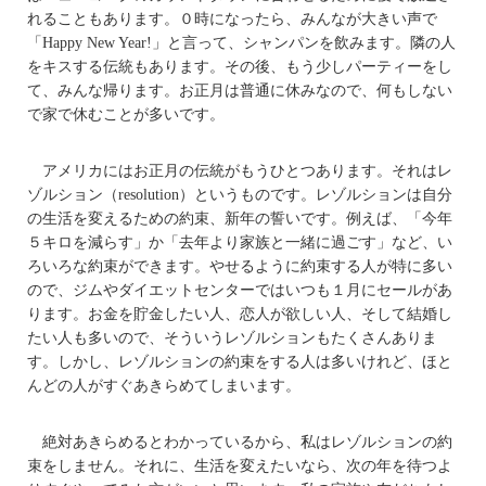
れることもあります。０時になったら、みんなが大きい声で
「Happy New Year!」と言って、シャンパンを飲みます。隣の人
をキスする伝統もあります。その後、もう少しパーティーをし
て、みんな帰ります。お正月は普通に休みなので、何もしない
で家で休むことが多いです。
アメリカにはお正月の伝統がもうひとつあります。それはレ
ゾルション（resolution）というものです。レゾルションは自分
の生活を変えるための約束、新年の誓いです。例えば、「今年
５キロを減らす」か「去年より家族と一緒に過ごす」など、い
ろいろな約束ができます。やせるように約束する人が特に多い
ので、ジムやダイエットセンターではいつも１月にセールがあ
ります。お金を貯金したい人、恋人が欲しい人、そして結婚し
たい人も多いので、そういうレゾルションもたくさんありま
す。しかし、レゾルションの約束をする人は多いけれど、ほと
んどの人がすぐあきらめてしまいます。
絶対あきらめるとわかっているから、私はレゾルションの約
束をしません。それに、生活を変えたいなら、次の年を待つよ