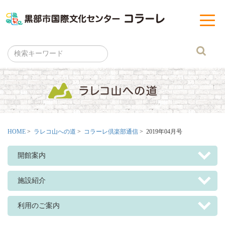
黒部市
t
o
g
g
l
e
n
a
v
i
g
a
t
i
o
n
HOME
>
ラレコ山への道
>
コラーレ倶楽部通信
> 2019年04月号
開館案内
施設紹介
利用のご案内