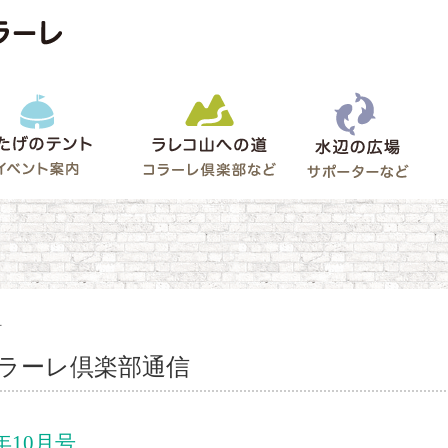
水辺
うたげのテント
ラレコ山への道
ゲート
号
ラーレ倶楽部通信
9年10月号