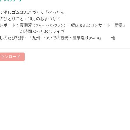
集：消しゴムはんこづくり「ぺったん」
のひとりごと：10月のおまつり!?
賞レポート：賈鵬芳
・郷
コンサート「新章」
（ジャー・パンファン）
(ふるさと)
24時間ぶっとおしライヴ
たしのたび紀行：「九州、ついでの観光・温泉巡り
」 他
(Part.3)
ダウンロード