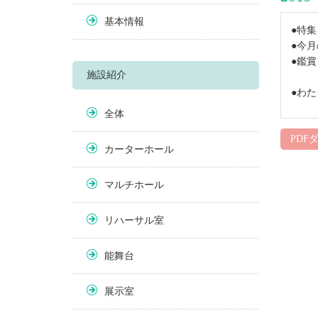
基本情報
●特
●今月
●鑑
施設紹介
●わ
全体
PDF
カーターホール
マルチホール
リハーサル室
能舞台
展示室