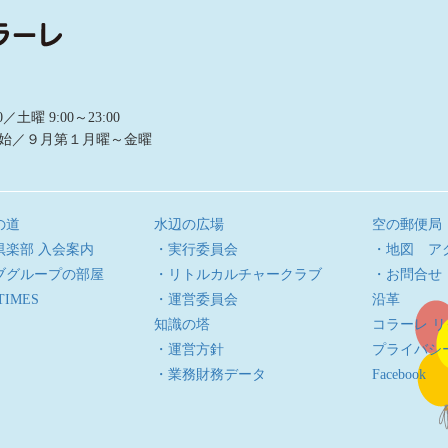
曜 9:00～23:00
始／９月第１月曜～金曜
の道
水辺の広場
空の郵便局
倶楽部 入会案内
・実行委員会
・地図 ア
ブグループの部屋
・リトルカルチャークラブ
・お問合せ
TIMES
・運営委員会
沿革
知識の塔
コラーレ 
・運営方針
プライバシ
・業務財務データ
Facebook