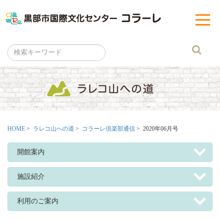
黒部市
t
o
g
g
l
e
n
a
v
i
g
a
t
i
o
n
HOME
>
ラレコ山への道
>
コラーレ倶楽部通信
> 2020年06月号
開館案内
施設紹介
利用のご案内