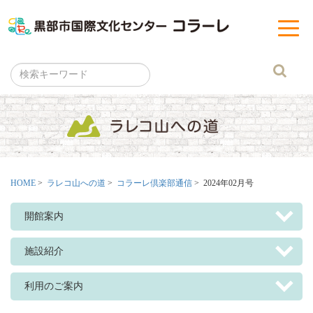
黒部市
t
o
g
g
l
e
n
a
v
i
g
a
t
i
o
n
HOME
>
ラレコ山への道
>
コラーレ倶楽部通信
> 2024年02月号
開館案内
施設紹介
利用のご案内