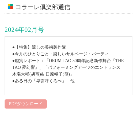
コラーレ倶楽部通信
2024年02月号
●【特集】流しの美術製作隊
●今月のひとりごと：楽しいサルベージ・パーティ
●鑑賞レポート：「DRUM TAO 30周年記念新作舞台『THE
TAO 夢幻響』」「パフォーミングアーツのエントランス
木場大輔(胡弓)& 日原暢子(箏)」
●ある日の「卑弥呼くろべ」 他
PDFダウンロード