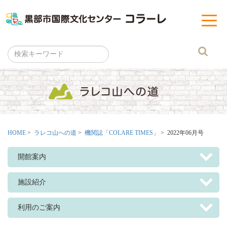
黒部市
t
o
g
g
l
e
n
a
v
i
g
a
t
i
o
n
HOME
>
ラレコ山への道
>
機関誌「COLARE TIMES」
> 2022年06月号
開館案内
施設紹介
利用のご案内