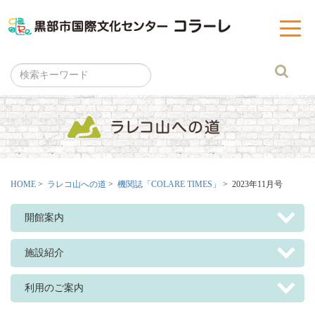
黒部市
t
o
g
g
l
e
n
a
v
i
g
a
t
i
o
n
HOME
>
ラレコ山への道
>
機関誌「COLARE TIMES」
> 2023年11月号
開館案内
施設紹介
利用のご案内