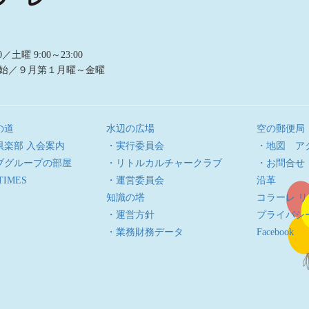
曜 9:00～23:00
始／９月第１月曜～金曜
の道
水辺の広場
空の郵便局
倶楽部 入会案内
・実行委員会
・地図 ア
ブグループの部屋
・リトルカルチャークラブ
・お問合せ
TIMES
・運営委員会
沿革
知識の塔
コラーレ 
・運営方針
プライバシ
・業務財務データ
Facebook