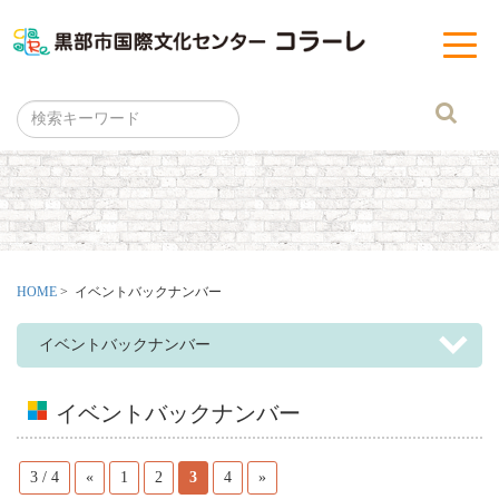
黒部市
t
o
g
g
l
e
n
a
v
i
g
a
t
i
o
n
HOME
> イベントバックナンバー
イベントバックナンバー
イベントバックナンバー
3 / 4
«
1
2
3
4
»