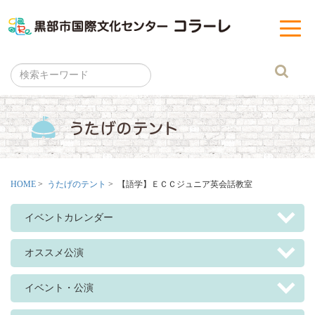
黒部市
t
o
g
g
l
e
n
a
v
i
g
a
t
i
o
n
HOME
>
うたげのテント
> 【語学】ＥＣＣジュニア英会話教室
イベントカレンダー
オススメ公演
イベント・公演