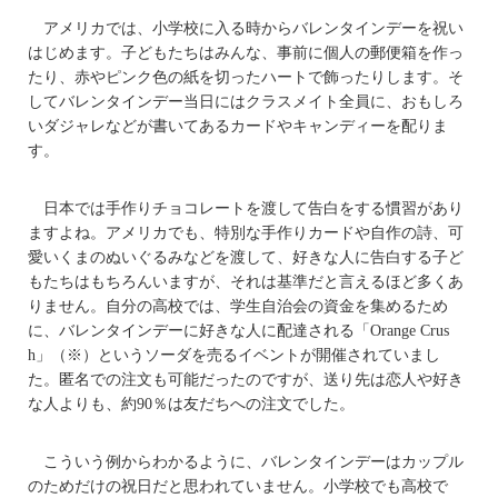
アメリカでは、小学校に入る時からバレンタインデーを祝い
はじめます。子どもたちはみんな、事前に個人の郵便箱を作っ
たり、赤やピンク色の紙を切ったハートで飾ったりします。そ
してバレンタインデー当日にはクラスメイト全員に、おもしろ
いダジャレなどが書いてあるカードやキャンディーを配りま
す。
日本では手作りチョコレートを渡して告白をする慣習があり
ますよね。アメリカでも、特別な手作りカードや自作の詩、可
愛いくまのぬいぐるみなどを渡して、好きな人に告白する子ど
もたちはもちろんいますが、それは基準だと言えるほど多くあ
りません。自分の高校では、学生自治会の資金を集めるため
に、バレンタインデーに好きな人に配達される「Orange Crus
h」（※）というソーダを売るイベントが開催されていまし
た。匿名での注文も可能だったのですが、送り先は恋人や好き
な人よりも、約90％は友だちへの注文でした。
こういう例からわかるように、バレンタインデーはカップル
のためだけの祝日だと思われていません。小学校でも高校で