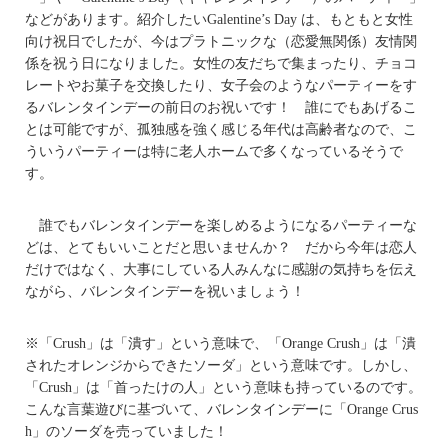
などがあります。紹介したいGalentine’s Day は、もともと女性
向け祝日でしたが、今はプラトニックな（恋愛無関係）友情関
係を祝う日になりました。女性の友だちで集まったり、チョコ
レートやお菓子を交換したり、女子会のようなパーティーをす
るバレンタインデーの前日のお祝いです！ 誰にでもあげるこ
とは可能ですが、孤独感を強く感じる年代は高齢者なので、こ
ういうパーティーは特に老人ホームで多くなっているそうで
す。
誰でもバレンタインデーを楽しめるようになるパーティーな
どは、とてもいいことだと思いませんか？ だから今年は恋人
だけではなく、大事にしている人みんなに感謝の気持ちを伝え
ながら、バレンタインデーを祝いましょう！
※「Crush」は「潰す」という意味で、「Orange Crush」は「潰
されたオレンジからできたソーダ」という意味です。しかし、
「Crush」は「首ったけの人」という意味も持っているのです。
こんな言葉遊びに基づいて、バレンタインデーに「Orange Crus
h」のソーダを売っていました！