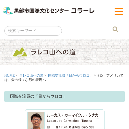
黒部市
t
o
g
g
l
e
n
a
v
i
g
a
t
i
o
n
HOME
>
ラレコ山への道
>
国際交流員「目からウロコ」
> #15 アメリカで
は、愛の様々な形の表現へ
国際交流員の「目からウロコ」