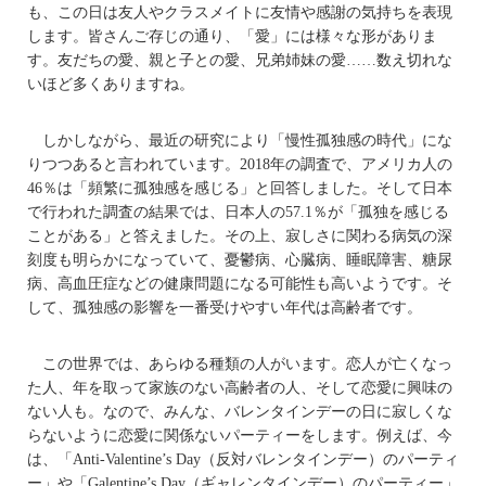
も、この日は友人やクラスメイトに友情や感謝の気持ちを表現
します。皆さんご存じの通り、「愛」には様々な形がありま
す。友だちの愛、親と子との愛、兄弟姉妹の愛……数え切れな
いほど多くありますね。
しかしながら、最近の研究により「慢性孤独感の時代」にな
りつつあると言われています。2018年の調査で、アメリカ人の
46％は「頻繁に孤独感を感じる」と回答しました。そして日本
で行われた調査の結果では、日本人の57.1％が「孤独を感じる
ことがある」と答えました。その上、寂しさに関わる病気の深
刻度も明らかになっていて、憂鬱病、心臓病、睡眠障害、糖尿
病、高血圧症などの健康問題になる可能性も高いようです。そ
して、孤独感の影響を一番受けやすい年代は高齢者です。
この世界では、あらゆる種類の人がいます。恋人が亡くなっ
た人、年を取って家族のない高齢者の人、そして恋愛に興味の
ない人も。なので、みんな、バレンタインデーの日に寂しくな
らないように恋愛に関係ないパーティーをします。例えば、今
は、「Anti-Valentine’s Day（反対バレンタインデー）のパーティ
ー」や「Galentine’s Day（ギャレンタインデー）のパーティー」