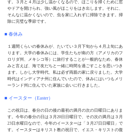
す。３月と４月は少し温かくなるので、ほこりを掃くために窓
やドアを開けられ、強い風がほこりをはき出します。それに、
そんなに温かくないので、虫を家に入れずに掃除できます。掃
除に完璧な季節です。
■ 春休み
１週間くらいの春休みが、たいてい３月下旬から４月上旬にあ
ります。大学の春休みには、学生たちが南の方（アメリカのフ
ロリダ州、メキシコ等）に旅行することが一般的なため、春休
みと言えば、海で友だちと一緒に時間を過ごすことを思いつき
ます。しかし大学時代、私は必ず両親の家に戻りました。大学
時代はインディアナ州に住んでいたので、休みにはいつもメリ
ーランド州に住んでいた家族に会いに行きました。
■ イースター（Easter）
この祝日は、春分の日の後の最初の満月の次の日曜日にありま
す。今年の春分の日は３月20日日曜日で、その次の満月は３月
23日水曜日なので、今年のイースターは「３月27日日曜日」で
す。イースターはキリスト教の祝日で、イエス・キリストの復