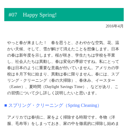
#07 Happy Spring!
2016年4月
やっと春が来ました！ 春を思うと、さわやかな空気、花、温
かい天候、そして、雪が解けて消えたことを想像します。日本
の春は新年度を示します。桜が咲き、学生たちは学校を卒業
し、社会人たちは異動し、春は変化の季節ですね。私にとって
春は日本のように重要な意義が付いていません。アメリカの学
校は８月下旬に始まり、異動は春に限りません。春には、スプ
リング・クリーニング（春の大掃除）、春休み、イースター
（Easter）、夏時間（Daylight Savings Time）、などがあり、こ
の習慣について少し詳しく説明したいと思います。
■ スプリング・クリーニング（Spring Cleaning）
アメリカでは春頃に、家をよく掃除する時期です。冬物（洋
服、毛布等）をしまっておき、家の中を徹底的に掃除し始めま