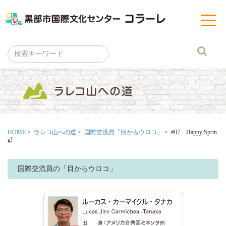
黒部市
t
o
g
g
l
e
n
a
v
i
g
a
t
i
o
n
HOME
>
ラレコ山への道
>
国際交流員「目からウロコ」
> #07 Happy Sprin
g!
国際交流員の「目からウロコ」