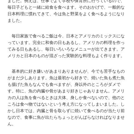
ました。例えば、仕事でよく学校や保育所に行っているので、
毎日子どもと一緒に給食を食べます。そのおかげで、一般的な
日本料理に慣れてきて、今は魚と野菜をよく食べるようになり
ました。
毎日家族で食べるご飯は今、日本とアメリカのミックスにな
っています。完全に和食の日もあるし、アメリカの料理を作っ
てみる日もあるし、毎日いろいろなメニューが出てきます。ア
メリカと日本のものが混ざった実験的な料理もよく作ります。
基本的に好き嫌いがあまりありませんが、今でも苦手なもの
がまだ少しあります。魚は最初から好きで、焼いた魚も煮た魚
も揚げた魚もなんでも食べますが、身以外のところがダメで
す。特に、魚の内臓や骨があまり好きじゃありません。アメリ
カの人は魚を食べるときは大体、身しか食べないので、他のと
ころは食べ物ではないという考え方になってしまいました。し
かし日本では、内臓と骨を取らずに焼いて食べるのが当たり前
なので、食事に魚が出たらちょっとがんばらなければなりませ
ん。