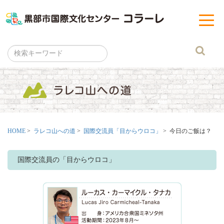
黒部市
t
o
g
g
l
e
n
a
v
i
g
a
t
i
o
n
HOME
>
ラレコ山への道
>
国際交流員「目からウロコ」
> 今日のご飯は？
国際交流員の「目からウロコ」