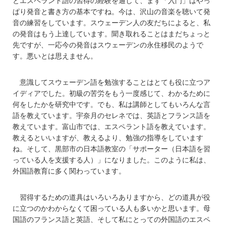
とエスペラント語の習得の経験を通して、まず「入門」はやっ
ぱり発音と書き方の基本ですね。今は、沢山の音楽を聴いて発
音の練習をしています。スウェーデン人の友だちによると、私
の発音はもう上達しています。聞き取れることはまだちょっと
先ですが、一応今の発音はスウェーデンの永住移民のようで
す。悪いとは思えません。
意識してスウェーデン語を勉強することはとても役に立つア
イディアでした。初級の苦労をもう一度感じて、わかるために
何をしたかを研究中です。でも、私は講師としてもいろんな言
語を教えています。宇奈月のセレネでは、英語とフランス語を
教えています。富山市では、エスペラント語を教えています。
教えるといいますが、教えるより、勉強の指導をしています
ね。そして、黒部市の日本語教室の「サポーター（日本語を習
っている人を支援する人）」になりました。このように私は、
外国語教育に多く関わっています。
習得するための道具はいろいろありますから、どの道具が役
に立つのかわからなくて困っている人も多いかと思います。母
国語のフランス語と英語、そして私にとっての外国語のエスペ