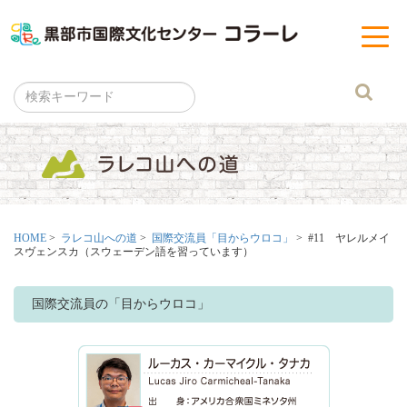
黒部市
t
o
g
g
l
e
n
a
v
i
g
a
t
i
o
n
HOME
>
ラレコ山への道
>
国際交流員「目からウロコ」
> #11 ヤレルメイ
スヴェンスカ（スウェーデン語を習っています）
国際交流員の「目からウロコ」