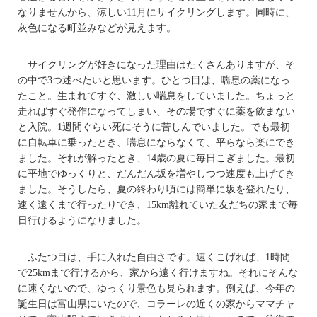
なりませんから、涼しい11月にサイクリングします。同時に、
灰色になる町並みなどが見えます。
サイクリングが好きになった理由はたくさんありますが、そ
の中で3つ述べたいと思います。ひとつ目は、喘息の薬になっ
たこと。生まれてすぐ、激しい喘息をしていました。ちょっと
走ればすぐ発作になってしまい、その場ですぐに薬を飲まない
と入院。1週間ぐらい死にそうに苦しんでいました。でも最初
に自転車に乗ったとき、喘息にならなくて、平らなら楽にでき
ました。それが解ったとき、14歳の夏に毎日こぎました。最初
に平地でゆっくりと、だんだん坂を増やしつつ速度も上げてき
ました。そうしたら、夏の終わり頃には簡単に坂を登れたり、
速く遠くまで行ったりでき、15km離れていた友だちの家まで毎
日行けるようになりました。
ふたつ目は、手に入れた自由さです。速くこげれば、1時間
で25kmまで行けるから、家から遠く行けますね。それにそんな
に速くないので、ゆっくり景色も見られます。例えば、今年の
誕生日は富山県にいたので、コラーレの近くの家からママチャ