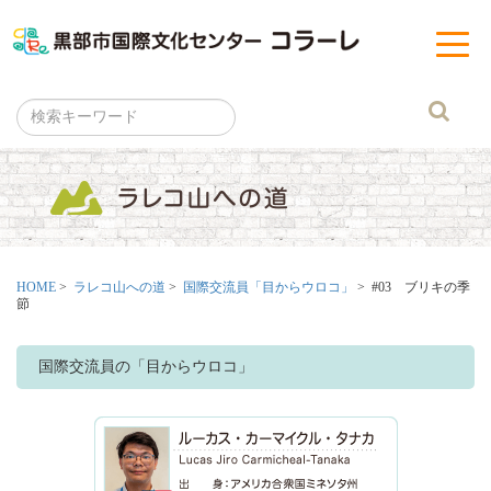
黒部市
t
o
g
g
l
e
n
a
v
i
g
a
t
i
o
n
HOME
>
ラレコ山への道
>
国際交流員「目からウロコ」
> #03 ブリキの季
節
国際交流員の「目からウロコ」