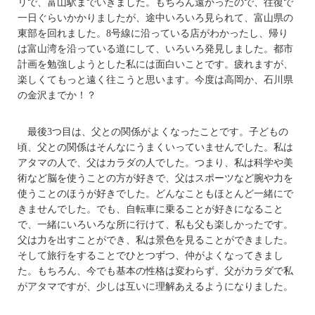
リで、富山駅までいきました。もちろん遠かったので、往復で
一日ぐらいかかりましたが、途中いろいろ見られて、富山県の
東部を回れました。8号線に沿っている店がわかったし、帰り
は富山湾を沿っている道にして、いろいろ発見しました。都市
計画を勉強しようとした私には面白いことです。疲れますが、
楽しくてもっと遠く往こうと思います。今度は高岡か、石川県
の金沢までか！？
最後3つ目は、父との関係がよくなったことです。子どもの
頃、父との関係はそんなにうまくいっていませんでした。私は
アタマの人で、父はカラダの人でした。つまり、私は科学や美
術など脳を使うことの方が好きで、父はスポーツなど腕や力を
使うことのほうが好きでした。どんなこともほとんど一緒にで
きませんでした。でも、自転車に乗ることが好きになること
で、一緒にいろいろな所に行けて、私も父も楽しかったです。
父は力を出すことができ、私は景色を見ることができました。
そして旅行をすることでひとつずつ、仲がよくなってきまし
た。もちろん、今でも基本の性格は変わらず、父がカラダで私
がアタマですが、少しは互いに理解あえるようになりました。