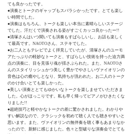
ても良かったです。
●演奏とトークのギャップもスバラシかったです。とても楽し
い時間でした。
●演奏はもちろん、トークも楽しい本当に素晴らしいステージ
でした。汗だくで演奏される姿がすごくカッコ良かったー!!
●清塚さんはいつ聞いても演奏もすばらしいし、お話も楽しく
て最高です。NAOTOさん、ステキでした。
●お二人ともテレビでよく拝見していたが、清塚さんのユーモ
アたっぷりの軽妙なトークと、すばらしい技術を持った迫力満
点の演奏に、目を見張り魂が揺さぶられた。また、NAOTOさ
んのスタイリッシュかつ美しく豊かでやさしいヴァイオリンの
音色は心の癒やしとなり、気持ちが洗われた。お二人のトーク
のかけ合いとても楽しかった。
●美しい演奏ととてもゆかいなトークを楽しませていただきま
した。心がほっこりです。私も早く帰ってピアノがひきたくな
りました!!
●超絶技巧と軽やかなトークの差に驚かされました。わかりや
すい解説なので、クラシックを初めて聴く人でも聴きやすいと
思います。また、ヴァイオリンの無伴奏を聴く事もあまりなか
ったので、新鮮に感じました。色々と型破りな演奏会でとても