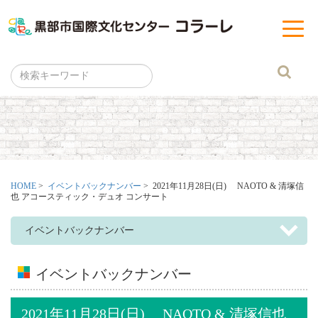
黒部市
t
o
g
g
l
e
n
a
v
i
g
a
t
i
o
n
HOME
>
イベントバックナンバー
> 2021年11月28日(日) NAOTO & 清塚信
也 アコースティック・デュオ コンサート
イベントバックナンバー
イベントバックナンバー
2021年11月28日(日) NAOTO & 清塚信也