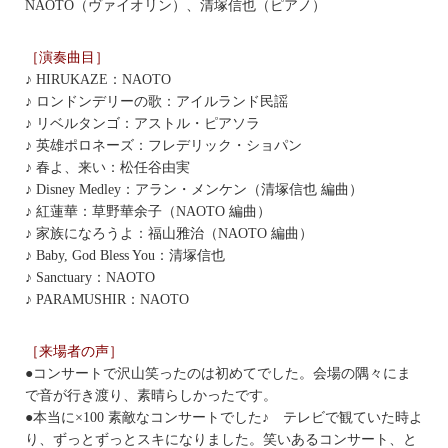
NAOTO（ヴァイオリン）、清塚信也（ピアノ）
［演奏曲目］
♪ HIRUKAZE：NAOTO
♪ ロンドンデリーの歌：アイルランド⺠謡
♪ リベルタンゴ：アストル・ピアソラ
♪ 英雄ポロネーズ：フレデリック・ショパン
♪ 春よ、来い：松任谷由実
♪ Disney Medley：アラン・メンケン（清塚信也 編曲）
♪ 紅蓮華：草野華余子（NAOTO 編曲）
♪ 家族になろうよ：福山雅治（NAOTO 編曲）
♪ Baby, God Bless You：清塚信也
♪ Sanctuary：NAOTO
♪ PARAMUSHIR：NAOTO
［来場者の声］
●コンサートで沢山笑ったのは初めてでした。会場の隅々にま
で音が行き渡り、素晴らしかったです。
●本当に×100 素敵なコンサートでした♪ テレビで観ていた時よ
り、ずっとずっとスキになりました。笑いあるコンサート、と