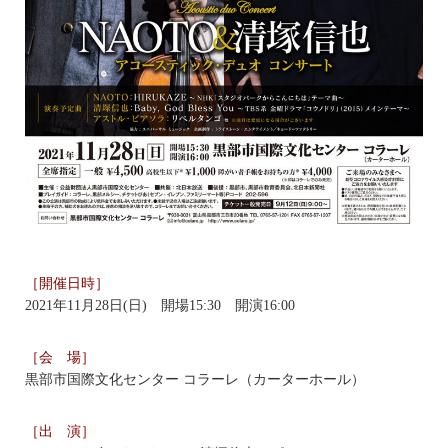
［開催日時］
2021年11月28日(日) 開場15:30 開演16:00
［会 場］
黒部市国際文化センター コラーレ（カーターホール）
［出 演］