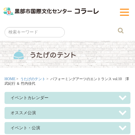
黒部市
t
o
g
g
l
e
n
a
v
i
g
a
t
i
o
n
HOME
>
うたげのテント
> パフォーミングアーツのエントランス vol.10 澤
武紀行 ＆ 竹内佳代
イベントカレンダー
オススメ公演
イベント・公演