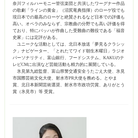
奈川フィルハーモニー管弦楽団と共演したワーグナー作品
の歌劇「ラインの黄金」（沼尻竜典指揮）のローゲ役でも
現日本での最高のローゲと絶賛されるなど日本での評価も
高い。オペラのみならず、宗教曲の分野でも高い評価を得
ており、特にバッハが作曲した受難曲の難役である「福音
史家」には定評がある。
ユニークな活動としては、北日本放送「夢見るクラシッ
ク」ナビゲーター、「とれたてワイド朝生木曜日」ラジオ
パーソナリティ、富山銀行、フードシステム、KAKUのテ
レビCMに出演など芸能活動も精力的に展開している。
氷見第九総監督、富山県警交通安全うたごえ大使、氷見
市国際芸術文化大使、射水市PR大使を務める。とやま
賞、北日本新聞芸術選奨、射水市市政功労賞、ありがとう
賞（氷見市）等 受賞。