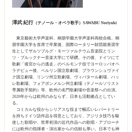
澤武 紀行
（テノール・オペラ歌手）SAWABU Noriyuki
東京藝術大学声楽科、桐朋学園大学声楽科両校合格。桐
朋学園大学を首席で卒業後、国際ロータリー財団親善奨学
生としてザルツブルグ・モーツァルテウム音楽院とリン
ツ・ブルックナー音楽大学にて研鑽。その後、ドイツにて
歌劇「後宮からの逃走」のベルモンテ役でヨーロッパオペ
ラデビュー後、ベルリン国立歌劇場、ブラウンシュヴァイ
ク国立劇場、リンツ州立歌劇場、ヴィパタール劇場、ハッ
レ歌劇場、フォアポンメルン州立劇場（テノールソリスト
専属歌手契約）等、欧州の名門歌劇場や音楽祭への出演。
2020年からは欧州のみならず、日本も活動拠点としてい
る。
コミカルな役からシリアスな役まで幅広いレパートリー
を持ちドイツ語作品を得意としており、アジリタ技巧を駆
使した歌唱や、世界初演の近代作品への歌唱・アプローチ
には欧州の指揮者・演出家からの信頼も厚い。日本でも神