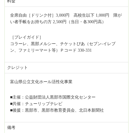
料金
全席自由［ドリンク付］3,000円 高校生以下 1,000円 障が
い者手帳をお持ちの方 2,500円（当日・各300円高）
［プレイガイド］
コラーレ、黒部メルシー、チケットぴあ（セブン-イレブ
ン、ファミリーマート等）Ｐコード 330-331
クレジット
富山県公立文化ホール活性化事業
■主催：公益財団法人黒部市国際文化センター
■共催：チューリップテレビ
■後援：黒部市、黒部市教育委員会、北日本新聞社
備考