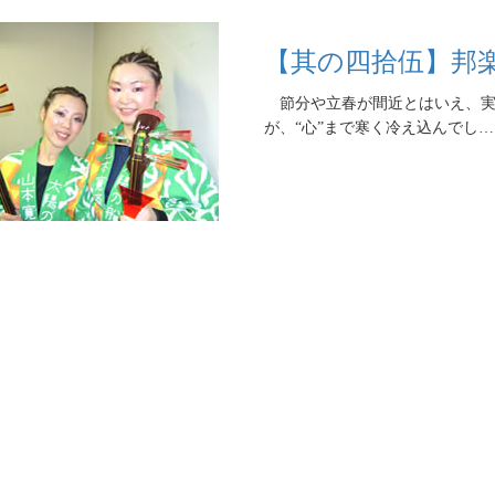
【其の四拾伍】邦
節分や立春が間近とはいえ、実
が、“心”まで寒く冷え込んでし…