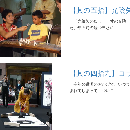
【其の五拾】光陰矢
「光陰矢の如し 一寸の光陰 
た、年々時の経つ早さに…
【其の四拾九】コ
今年の猛暑のおかげで、いつで
まれてしまって、ついＴ…