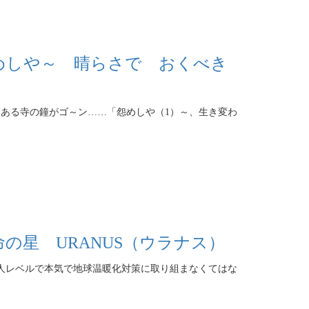
めしや～ 晴らさで おくべき
ある寺の鐘がゴ～ン……「怨めしや（1）～、生き変わ
の星 URANUS（ウラナス）
人レベルで本気で地球温暖化対策に取り組まなくてはな