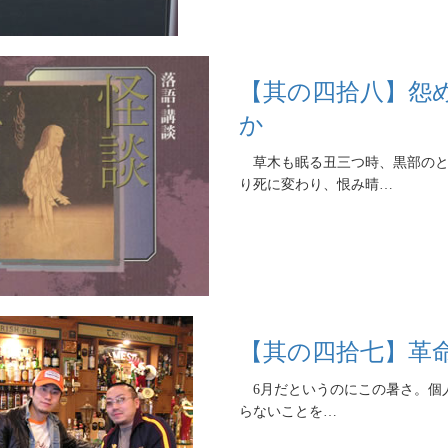
【其の四拾八】怨
か
草木も眠る丑三つ時、黒部のと
り死に変わり、恨み晴…
【其の四拾七】革命
6月だというのにこの暑さ。個
らないことを…