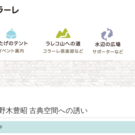
水辺
うたげのテント
ラレコ山への道
ゲート
野木豊昭 古典空間への誘い
7年