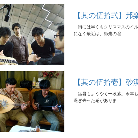
【其の伍拾弐】邦
街には早くもクリスマスのイル
になく最近は、師走の喧…
【其の伍拾壱】砂
猛暑もようやく一段落。今年も
過ぎ去った感がありま…