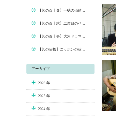
【其の百十参】一聴の価値…
【其の百十弐】二度目のベ…
【其の百十壱】大河ドラマ…
【其の佰拾】ニッポンの弦…
アーカイブ
2026
2025
2024