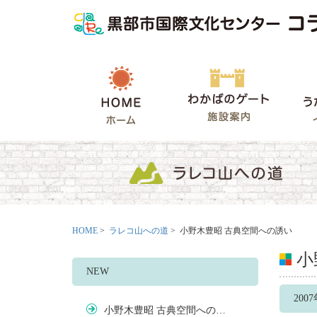
HOME
わかばの
HOME
>
ラレコ山への道
> 小野木豊昭 古典空間への誘い
小
NEW
200
小野木豊昭 古典空間への…