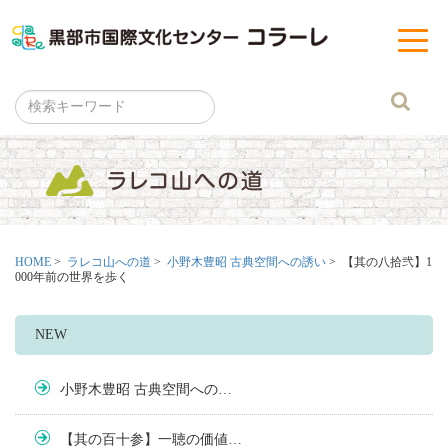
黒部市
t
o
g
g
l
e
n
a
v
i
g
a
t
i
o
n
HOME
>
ラレコ山への道
>
小野木豊昭 古典空間への誘い
> 【其の八拾弐】1
000年前の世界を歩く
NEW
小野木豊昭 古典空間への…
【其の百十参】一聴の価値…