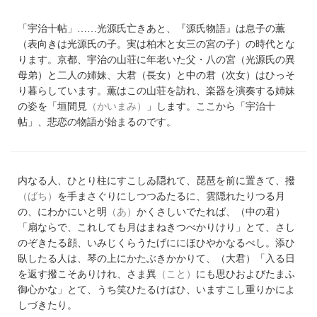
「宇治十帖」……光源氏亡きあと、『源氏物語』は息子の薫
（表向きは光源氏の子。実は柏木と女三の宮の子）の時代とな
ります。京都、宇治の山荘に年老いた父・八の宮（光源氏の異
母弟）と二人の姉妹、大君（長女）と中の君（次女）はひっそ
り暮らしています。薫はこの山荘を訪れ、楽器を演奏する姉妹
の姿を「垣間見
（かいまみ）
」します。ここから「宇治十
帖」、悲恋の物語が始まるのです。
内なる人、ひとり柱にすこしゐ隠れて、琵琶を前に置きて、撥
（ばち）
を手まさぐりにしつつゐたるに、雲隠れたりつる月
の、にわかにいと明
（あ）
かくさしいでたれば、（中の君）
「扇ならで、これしても月はまねきつべかりけり」とて、さし
のぞきたる顔、いみじくらうたげににほひやかなるべし。添ひ
臥したる人は、琴の上にかたぶきかかりて、（大君）「入る日
を返す撥こそありけれ、さま異
（こと）
にも思ひおよびたまふ
御心かな」とて、うち笑ひたるけはひ、いますこし重りかによ
しづきたり。