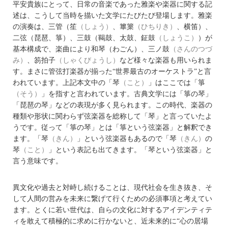
平安貴族にとって、日常の音楽であった雅楽や楽器に関する記
述は、こうして当時を描いた文学にたびたび登場します。雅楽
の演奏は、三管（笙
（しょう）
、篳篥
（ひちりき）
、横笛）、
二弦（琵琶、箏）、三鼓（鞨鼓、太鼓、鉦鼓
（しょうこ）
）が
基本構成で、楽曲により和琴（わごん）、三ノ鼓
（さんのつづ
み）
、笏拍子
（しゃくびょうし）
など様々な楽器も用いられま
す。まさに管弦打楽器が揃った“世界最古のオーケストラ”と言
われています。上記本文中の「琴
（こと）
」はここでは「箏
（そう）
」を指すと言われています。古典文学には「箏の琴」
「琵琶の琴」などの表現が多く見られます。この時代、楽器の
種類や形状に関わらず弦楽器を総称して「琴」と言っていたよ
うです。従って「箏の琴」とは「箏という弦楽器」と解釈でき
ます。「琴
（きん）
」という弦楽器もあるので「琴
（きん）
の
琴
（こと）
」という表記も出てきます。「琴という弦楽器」と
言う意味です。
異文化や過去と対峙し続けることは、現代社会を生き抜き、そ
して人間の営みを未来に繋げて行くための必須事項と考えてい
ます。とくに若い世代は、自らの文化に対するアイデンティテ
ィを敢えて積極的に求めに行かないと、近未来的に“心の居場