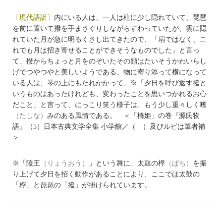
〔現代語訳〕
内にいる人は、一人は柱に少し隠れていて、琵琶
を前に置いて撥を手まさぐりしながらすわっていたが、雲に隠
れていた月が急に明るくさし出てきたので、「扇ではなく、こ
れでも月は招き寄せることができそうなものでした」と言っ
て、撥からちょっと月をのぞいたその顔はたいそうかわいらし
げでつやつやと美しいようである。物に寄り添って横になって
いる人は、琴の上にもたれかかって、※「夕日を呼び返す撥と
いうものはあったけれども、変わったことを思いつかれるお心
だこと」と言って、にっこり笑う様子は、もう少し重々しく嗜
（たしな）
みのある風情である。 ＜「橋姫」の巻『源氏物
語』（5）日本古典文学全集 小学館／（ ）及びルビは筆者補
＞
※「陵王
（りょうおう）
」という舞に、太鼓の桴
（ばち）
を振
り上げて夕日を招く動作があることにより、ここでは太鼓の
「桴」と琵琶の「撥」が掛けられています。