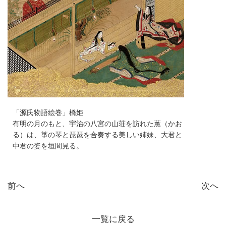
「源氏物語絵巻」橋姫
有明の月のもと、宇治の八宮の山荘を訪れた薫（かお
る）は、箏の琴と琵琶を合奏する美しい姉妹、大君と
中君の姿を垣間見る。
前へ
次へ
一覧に戻る