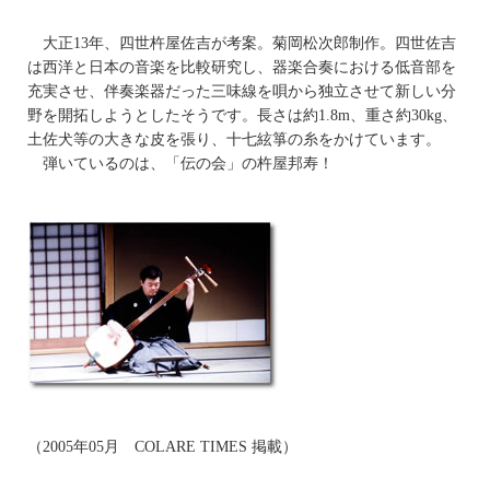
大正13年、四世杵屋佐吉が考案。菊岡松次郎制作。四世佐吉
は西洋と日本の音楽を比較研究し、器楽合奏における低音部を
充実させ、伴奏楽器だった三味線を唄から独立させて新しい分
野を開拓しようとしたそうです。長さは約1.8m、重さ約30kg、
土佐犬等の大きな皮を張り、十七絃箏の糸をかけています。
弾いているのは、「伝の会」の杵屋邦寿！
（2005年05月 COLARE TIMES 掲載）