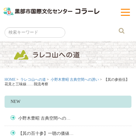
黒部市
t
o
g
g
l
e
n
a
v
i
g
a
t
i
o
n
HOME
>
ラレコ山への道
>
小野木豊昭 古典空間への誘い
> 【其の参拾伍】
花見と三味線……我流考察
NEW
小野木豊昭 古典空間への…
【其の百十参】一聴の価値…