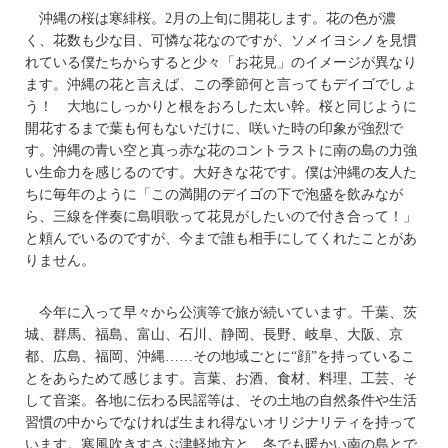
沖縄の桜は寒緋桜。2月の上旬に開花します。花の色が濃
く、花数も少な目、可憐な花なのですが、ソメイヨシノを見慣
れている僕たちからすると少々「お花見」のイメージが異なり
ます。沖縄の花と言えば、この季節何と言ってもデイゴでしょ
う！ 大地にしっかりと根をおろした太い幹。桜と同じように
開花するまで葉も何もないだけに、咲いた時の印象が強烈で
す。沖縄の青い空と真っ赤な花のコントラストに南の島の力強
い生命力を感じるのです。大好きな花です。僕は沖縄の友人た
ちに毎年のように「この満開のデイゴの下で泡盛を飲みなが
ら、三線を伴奏に島唄歌って花見がしたいので付き合って！」
と頼んでいるのですが、今まで誰も相手にしてくれたことがあ
りません。
今年に入って早々から公演等で旅が続いています。千葉、茨
城、群馬、福島、富山、石川、静岡、長野、岐阜、大阪、京
都、広島、福岡、沖縄……その地域ごとに“顔”を持っているこ
とをあらためて感じます。言葉、お酒、食材、料理、工芸、そ
して音楽。各地に伝わる民謡等は、その土地の自然条件や生活
習慣の中からでなければ生まれ得ないオリジナリティを持って
います。寒風吹きすさぶ津軽地方と、冬でも暖かい南の島とで