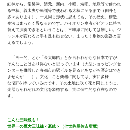
細棹から、常磐津、清元、新内、小唄、端唄、地歌等で使われ
る中棹、義太夫や民謡等で使われる太棹に至るまで（例外も
多々あります）、一見同じ形状に思えても、その歴史、構造、
奏法はまったく異なるのです。バイオリン奏者がビオラに持ち
替えて演奏できるということは、三味線に関しては難しい。ジ
ャンルが変わると手も足も出せない、まったく別物の楽器と言
えるでしょう。
「画一的」とか「金太郎飴」とか言われがちな日本ですが、
そんなことはあり得ないと思っています（大型ショッピングセ
ンターを併設した各都市の駅ビルを見るとあながち否定はでき
ませんが……）。文化、こと楽器に関しては、実に多様
な“顔”を持っているのです。その土地に咲く花と同じように、
楽器もそれぞれの文化を象徴する、実に個性的な存在なので
す。
こんな三味線も！
世界一の巨大三味線＜豪絃＞（七世杵屋佐吉所蔵）