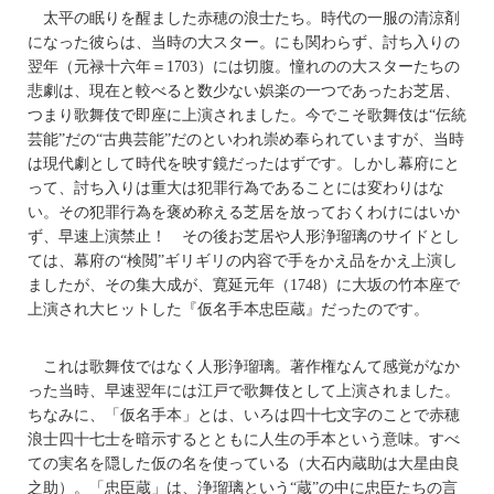
太平の眠りを醒ました赤穂の浪士たち。時代の一服の清涼剤
になった彼らは、当時の大スター。にも関わらず、討ち入りの
翌年（元禄十六年＝1703）には切腹。憧れのの大スターたちの
悲劇は、現在と較べると数少ない娯楽の一つであったお芝居、
つまり歌舞伎で即座に上演されました。今でこそ歌舞伎は“伝統
芸能”だの“古典芸能”だのといわれ崇め奉られていますが、当時
は現代劇として時代を映す鏡だったはずです。しかし幕府にと
って、討ち入りは重大は犯罪行為であることには変わりはな
い。その犯罪行為を褒め称える芝居を放っておくわけにはいか
ず、早速上演禁止！ その後お芝居や人形浄瑠璃のサイドとし
ては、幕府の“検閲”ギリギリの内容で手をかえ品をかえ上演し
ましたが、その集大成が、寛延元年（1748）に大坂の竹本座で
上演され大ヒットした『仮名手本忠臣蔵』だったのです。
これは歌舞伎ではなく人形浄瑠璃。著作権なんて感覚がなか
った当時、早速翌年には江戸で歌舞伎として上演されました。
ちなみに、「仮名手本」とは、いろは四十七文字のことで赤穂
浪士四十七士を暗示するとともに人生の手本という意味。すべ
ての実名を隠した仮の名を使っている（大石内蔵助は大星由良
之助）。「忠臣蔵」は、浄瑠璃という“蔵”の中に忠臣たちの言