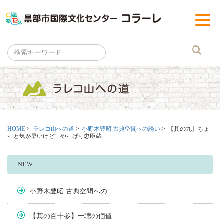
黒部市
t
o
g
g
l
e
n
a
v
i
g
a
t
i
o
n
HOME
>
ラレコ山への道
>
小野木豊昭 古典空間への誘い
> 【其の九】ちょ
っと気が早いけど、やっぱり忠臣蔵。
NEW
小野木豊昭 古典空間への…
【其の百十参】一聴の価値…