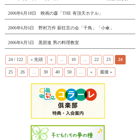
2006年6月18日 映画の森「THE 有頂天ホテル」
2006年6月6日 野村万作 薪狂言の会「千鳥」「小傘」
2006年6月5日 黒部進 男の料理教室
24 / 122
« 先頭
«
...
10
...
22
23
24
25
26
...
30
40
50
...
»
最後 »