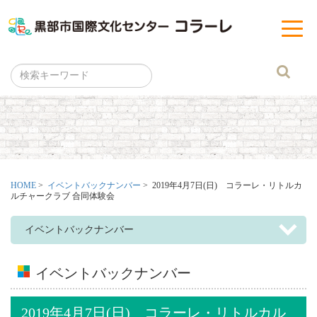
黒部市
t
o
g
g
l
e
n
a
v
i
g
a
t
i
o
n
HOME
>
イベントバックナンバー
> 2019年4月7日(日) コラーレ・リトルカ
ルチャークラブ 合同体験会
イベントバックナンバー
イベントバックナンバー
2019年4月7日(日) コラーレ・リトルカル