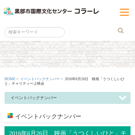
黒部市
t
o
g
g
l
e
n
a
v
i
g
a
t
i
o
n
HOME
>
イベントバックナンバー
> 2016年6月26日 映画「うつくしいひ
と」チャリティー上映会
イベントバックナンバー
イベントバックナンバー
2016年6月26日 映画「うつくしいひと」チ