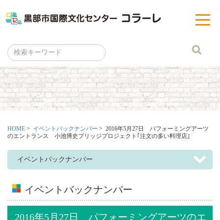
黒部市
t
o
g
g
l
e
n
a
v
i
g
a
t
i
o
n
HOME
>
イベントバックナンバー
> 2016年5月27日 パフォーミングアーツ
のエントランス 小池博史ブリッジプロジェクト｢注文の多い料理店｣
イベントバックナンバー
イベントバックナンバー
2016年5月27日 パフォーミングアーツのエ