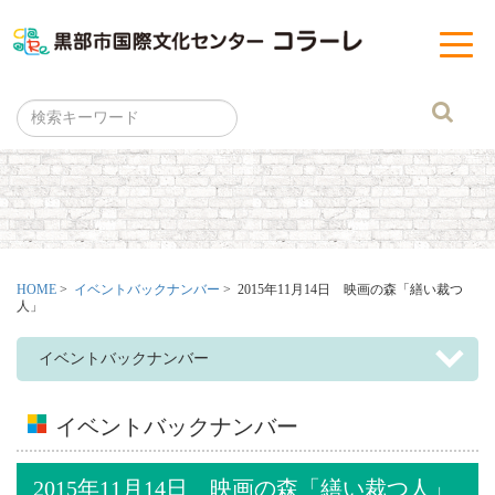
黒部市
t
o
g
g
l
e
n
a
v
i
g
a
t
i
o
n
HOME
>
イベントバックナンバー
> 2015年11月14日 映画の森「繕い裁つ
人」
イベントバックナンバー
イベントバックナンバー
2015年11月14日 映画の森「繕い裁つ人」