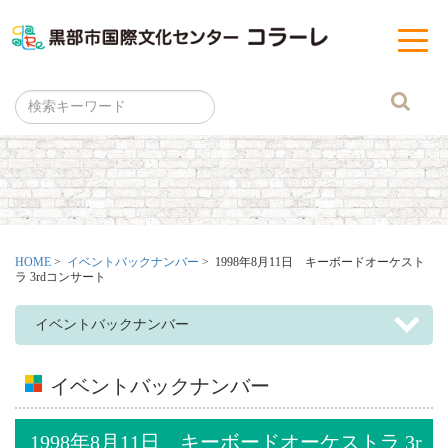
黒部市
t
o
g
g
l
e
n
a
v
i
g
a
t
i
o
n
HOME
>
イベントバックナンバー
> 1998年8月11日 キーボードオーケスト
ラ 3rdコンサート
イベントバックナンバー
イベントバックナンバー
1998年8月11日 キーボードオーケストラ 3r