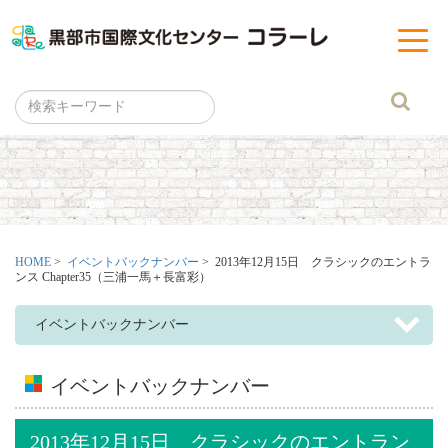
黒部市
t
o
g
g
l
e
n
a
v
i
g
a
t
i
o
n
HOME
>
イベントバックナンバー
> 2013年12月15日 クラシックのエントラ
ンス Chapter35（三浦一馬＋長富彩）
イベントバックナンバー
イベントバックナンバー
2013年12月15日 クラシックのエントラン