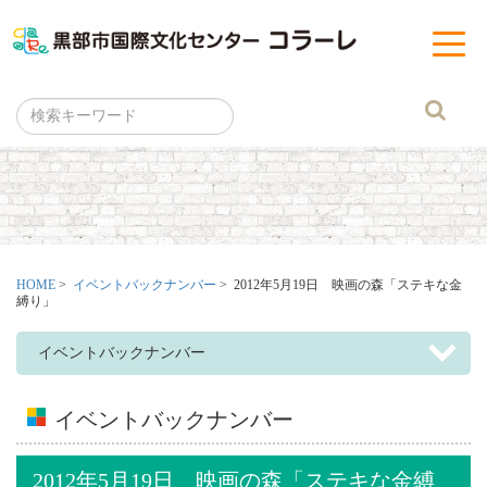
黒部市
t
o
g
g
l
e
n
a
v
i
g
a
t
i
o
n
HOME
>
イベントバックナンバー
> 2012年5月19日 映画の森「ステキな金
縛り」
イベントバックナンバー
イベントバックナンバー
2012年5月19日 映画の森「ステキな金縛