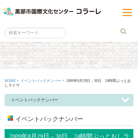
黒部市
t
o
g
g
l
e
n
a
v
i
g
a
t
i
o
n
HOME
>
イベントバックナンバー
> 2009年8月29日 – 30日 24時間ぶっとお
しライヴ
イベントバックナンバー
イベントバックナンバー
2009年8月29日 – 30日 24時間ぶっとおしラ