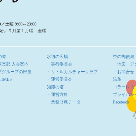
曜 9:00～23:00
始／９月第１月曜～金曜
の道
水辺の広場
空の郵便局
倶楽部 入会案内
・実行委員会
・地図 ア
ブグループの部屋
・リトルカルチャークラブ
・お問合せ
TIMES
・運営委員会
沿革
知識の塔
コラーレ 
・運営方針
プライバシ
・業務財務データ
Facebook