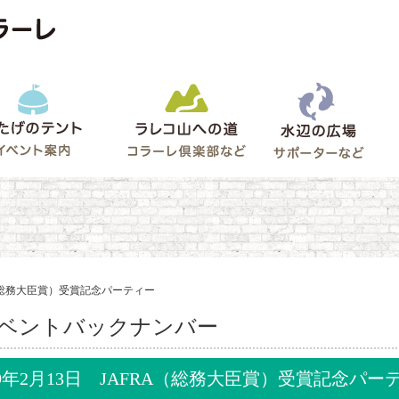
水辺
うたげのテント
ラレコ山への道
ゲート
RA（総務大臣賞）受賞記念パーティー
ベントバックナンバー
09年2月13日 JAFRA（総務大臣賞）受賞記念パー