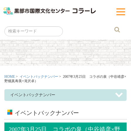
黒部市
t
o
g
g
l
e
n
a
v
i
g
a
t
i
o
n
HOME
>
イベントバックナンバー
> 2007年3月25日 コラボの泉（中谷靖彦×
野畑真寿美×滝沢卓）
イベントバックナンバー
イベントバックナンバー
2007年3月25日 コラボの泉（中谷靖彦×野