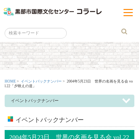
黒部市
t
o
g
g
l
e
n
a
v
i
g
a
t
i
o
n
HOME
>
イベントバックナンバー
> 2004年5月23日 世界の名画を見る会 vo
l.22「夕映えの道」
イベントバックナンバー
イベントバックナンバー
2004年5月23日 世界の名画を見る会 vol.22