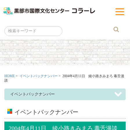
黒部市
t
o
g
g
l
e
n
a
v
i
g
a
t
i
o
n
HOME
>
イベントバックナンバー
> 2004年4月11日 綾小路きみまろ 毒舌漫
談
イベントバックナンバー
イベントバックナンバー
2004年4月11日 綾小路きみまろ 毒舌漫談