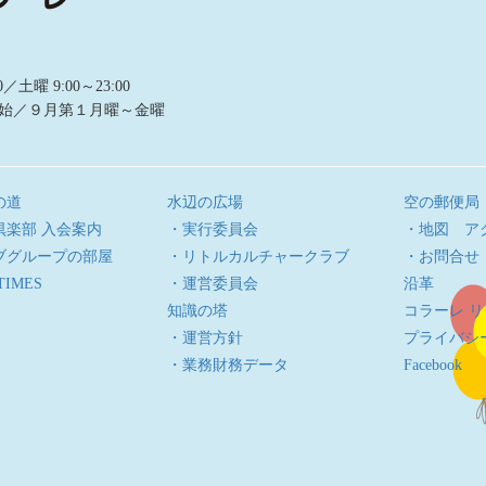
曜 9:00～23:00
始／９月第１月曜～金曜
の道
水辺の広場
空の郵便局
倶楽部 入会案内
・実行委員会
・地図 ア
ブグループの部屋
・リトルカルチャークラブ
・お問合せ
TIMES
・運営委員会
沿革
知識の塔
コラーレ 
・運営方針
プライバシ
・業務財務データ
Facebook