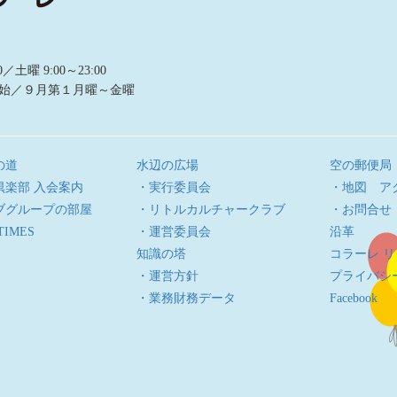
曜 9:00～23:00
始／９月第１月曜～金曜
の道
水辺の広場
空の郵便局
倶楽部 入会案内
・実行委員会
・地図 ア
ブグループの部屋
・リトルカルチャークラブ
・お問合せ
TIMES
・運営委員会
沿革
知識の塔
コラーレ 
・運営方針
プライバシ
・業務財務データ
Facebook