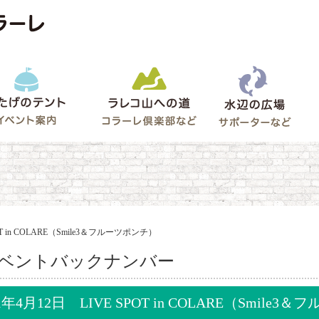
水辺
うたげのテント
ラレコ山への道
ゲート
OT in COLARE（Smile3＆フルーツポンチ）
ベントバックナンバー
01年4月12日 LIVE SPOT in COLARE（Smile