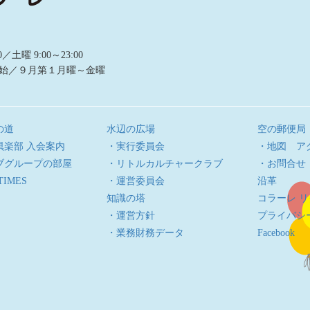
曜 9:00～23:00
始／９月第１月曜～金曜
の道
水辺の広場
空の郵便局
倶楽部 入会案内
・実行委員会
・地図 ア
ブグループの部屋
・リトルカルチャークラブ
・お問合せ
TIMES
・運営委員会
沿革
知識の塔
コラーレ 
・運営方針
プライバシ
・業務財務データ
Facebook