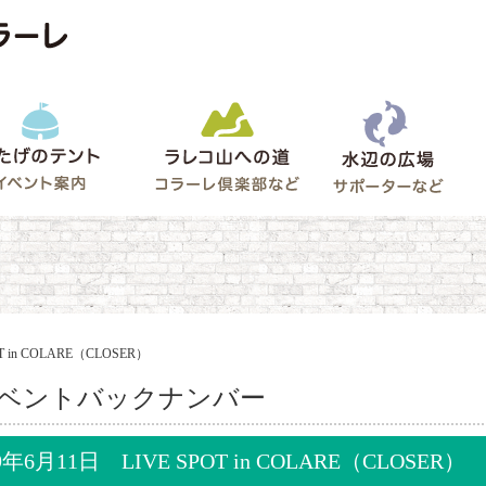
水辺
うたげのテント
ラレコ山への道
ゲート
T in COLARE（CLOSER）
ベントバックナンバー
9年6月11日 LIVE SPOT in COLARE（CLOSER）