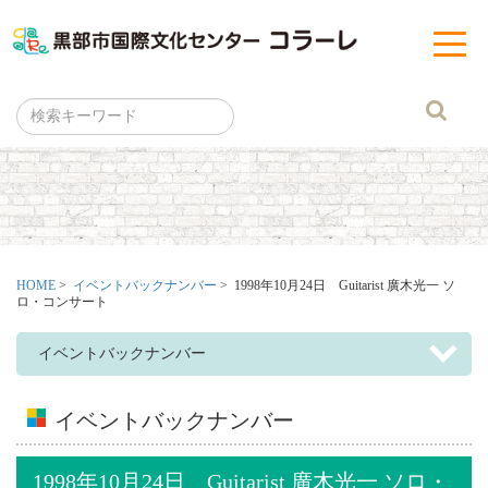
黒部市
t
o
g
g
l
e
n
a
v
i
g
a
t
i
o
n
HOME
>
イベントバックナンバー
> 1998年10月24日 Guitarist 廣木光一 ソ
ロ・コンサート
イベントバックナンバー
イベントバックナンバー
1998年10月24日 Guitarist 廣木光一 ソロ・