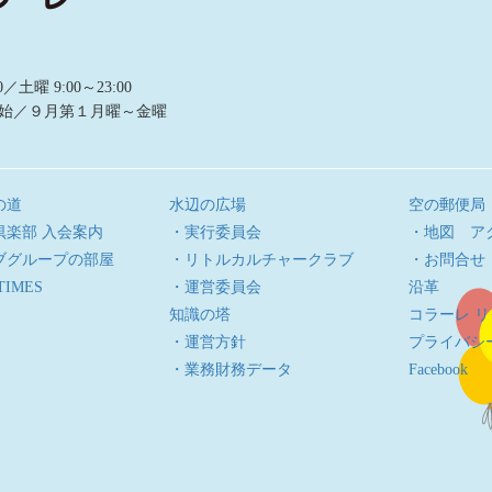
曜 9:00～23:00
始／９月第１月曜～金曜
の道
水辺の広場
空の郵便局
倶楽部 入会案内
・実行委員会
・地図 ア
ブグループの部屋
・リトルカルチャークラブ
・お問合せ
TIMES
・運営委員会
沿革
知識の塔
コラーレ 
・運営方針
プライバシ
・業務財務データ
Facebook